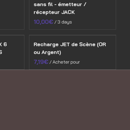
sans fil - émetteur /
récepteur JACK
/
X 6
Recharge JET de Scène (OR
S
ou Argent)
/