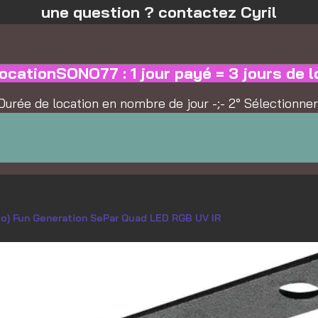
une question ? contactez Cyril
ocationSONO77 : 1 jour payé = 3 jours de l
la Durée de location en nombre de jour -;- 2° Sélectionne
o) Fun Generation SePar Quad LED RGB UV IR