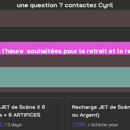
une question ? contactez Cyril
l'heure souhaitées pour le retrait et le r
 JET de Scène X 6
Recharge JET de Scèn
s + 6 ARTIFICES
ou Argent)
/
/