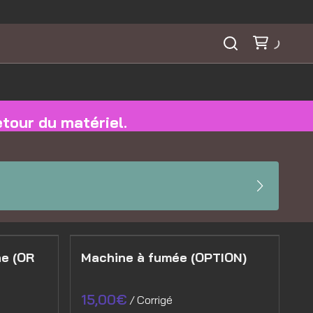
etour du matériel.
e (OR
Machine à fumée (OPTION)
/